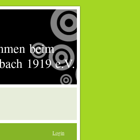
mmen beim
bach 1919 e.V.
Login