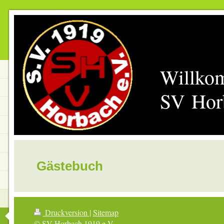
Willko
SV Hor
Gästebuch
Druckversion
|
Sitemap
© SV Horbach 1919 e.V.