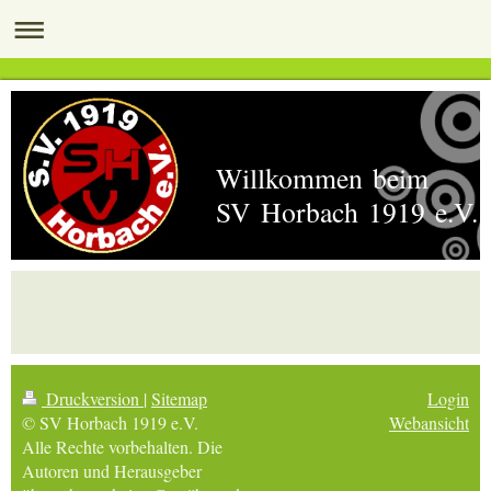
Willkommen beim
SV Horbach 1919 e.V.
Druckversion
|
Sitemap
Login
© SV Horbach 1919 e.V.
Webansicht
Alle Rechte vorbehalten. Die
Autoren und Herausgeber