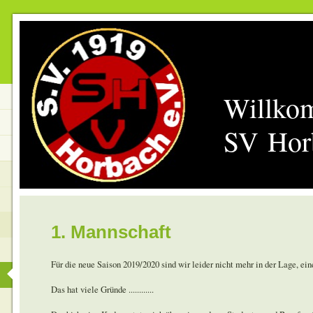
Willko
SV Hor
1. Mannschaft
Für die neue Saison 2019/2020 sind wir leider nicht mehr in der Lage, ei
Das hat viele Gründe ............