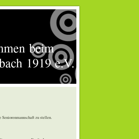
mmen beim
bach 1919 e.V.
ne Seniorenmannschaft zu stellen.